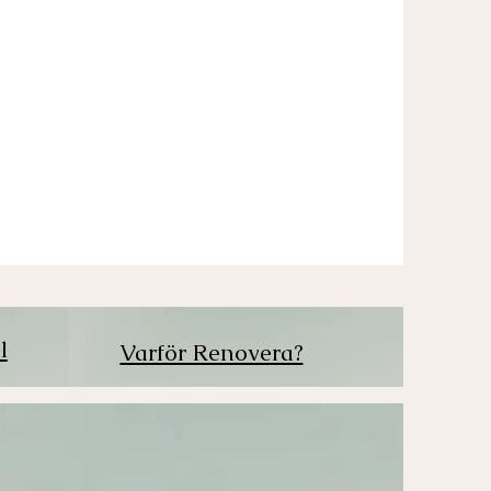
l
Varför Renovera?