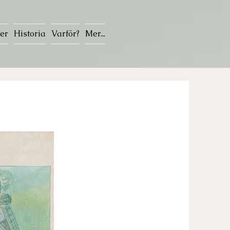
er
Historia
Varför?
Mer...