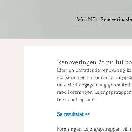
Vårt Mål
Renoveringsb
Renoveringen är
nu
fullbo
Efter en omfattande renovering ka
stoltsera med sin unika Lejongap
med stort engagemang genomfört p
med Föreningen Lejongapstrappa
huvudentreprenör.
Se resultatet >>
Föreningen Lejongapstrappan vill ri