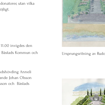
onatorer, utan vilka
öjligt.
11.00 invigdes den
v Båstads Kommun och
Ursprungsritning av Rudo
ndshövding Anneli
rande Johan Olsson
rsson och Båstads