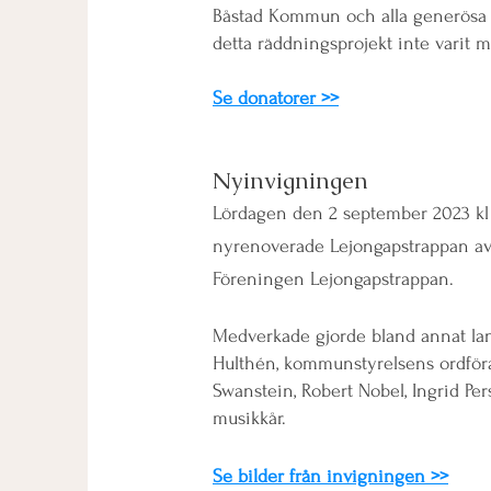
Båstad Kommun och alla generösa d
detta räddningsprojekt inte varit m
Se donatorer >>
Ny
in
vigningen
L
ördagen den 2 september 2023 kl 
nyrenoverade Lejongapstrappan a
Föreningen Lejongapstrappan.
Medverkade gjorde bland annat la
Hulthén, kommunstyrelsens ordfö
Swanstein, Robert Nobel, Ingrid Pe
musikkår.
Se bilder från invigningen >>