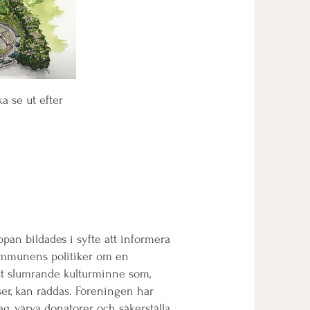
a se ut efter
pan bildades i syfte att informera
ommunens politiker om en
tt slumrande kulturminne som,
, kan räddas. Föreningen har
ag, värva donatorer och säkerställa