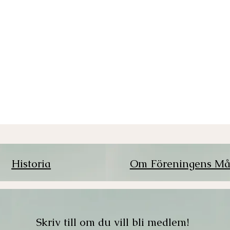
Historia
Om Föreningens Må
Skriv till om du vill bli medlem!