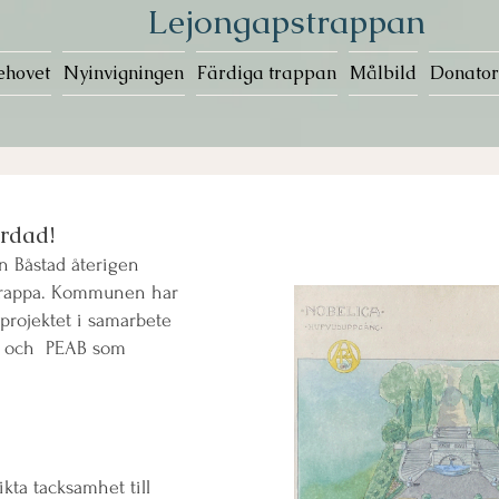
Lejongapstrappan
ehovet
Nyinvigningen
Färdiga trappan
Målbild
Donator
rdad!
n Båstad återigen
strappa. Kommunen har
rojektet i samarbete
n och PEAB som
kta tacksamhet till