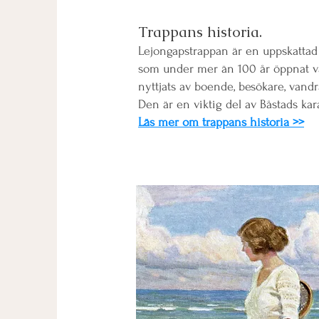
Trappans historia.
Lejongapstrappan är en uppskattad 
som u
nder me
r än 100 år öppnat v
nyttjats av boende, besökare, vand
Den är en viktig del av Båstads kar
Läs mer om trappans historia >>