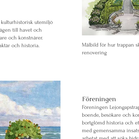
kulturhistorisk utemiljö
ägen till havet och
rare och konstnärer.
Målbild för hur trappan sk
aktär och historia.
renovering
Föreningen
Föreningen Lejongapstrap
boende, besökare och k
bortglömd historia och e
med gemensamma insatser
arbetat med att söka bidr